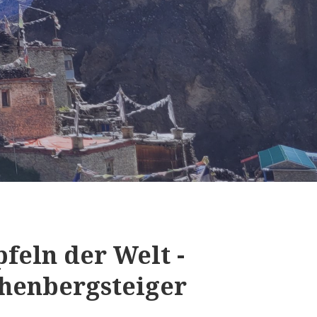
feln der Welt -
henbergsteiger