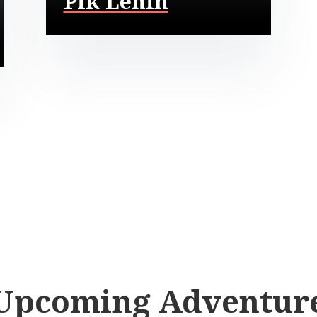
Pik Lenin
Upcoming Adventur