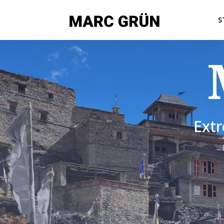
S
Ext